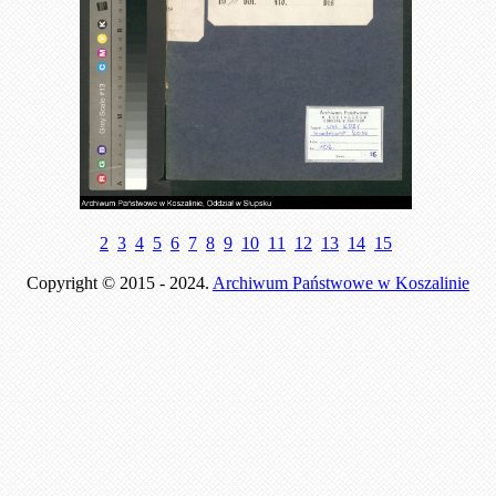
2
3
4
5
6
7
8
9
10
11
12
13
14
15
Copyright © 2015 - 2024.
Archiwum Państwowe w Koszalinie