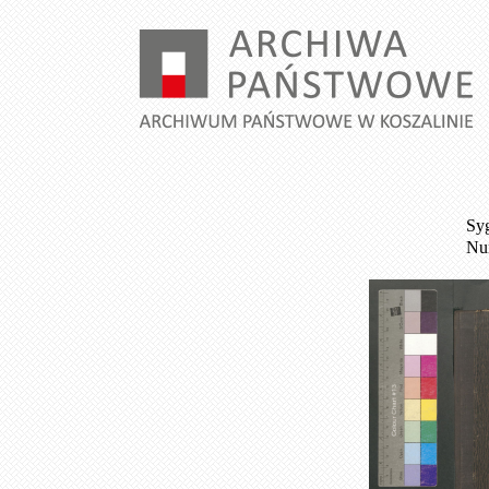
Syg
Num