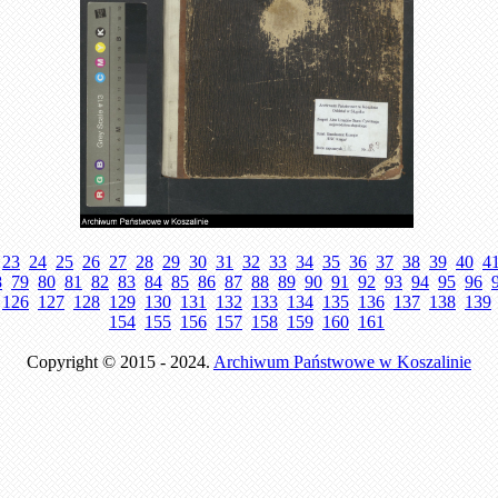
23
24
25
26
27
28
29
30
31
32
33
34
35
36
37
38
39
40
4
8
79
80
81
82
83
84
85
86
87
88
89
90
91
92
93
94
95
96
126
127
128
129
130
131
132
133
134
135
136
137
138
139
154
155
156
157
158
159
160
161
Copyright © 2015 - 2024.
Archiwum Państwowe w Koszalinie