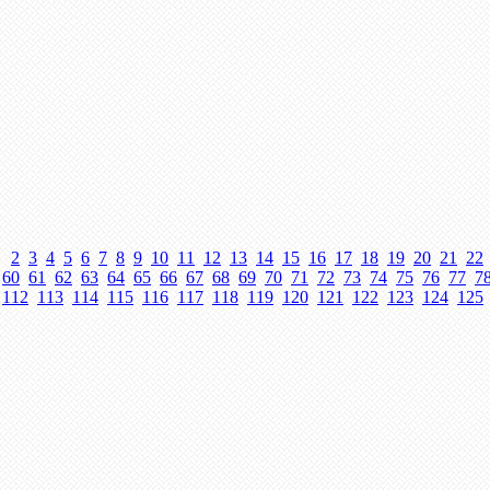
2
3
4
5
6
7
8
9
10
11
12
13
14
15
16
17
18
19
20
21
22
60
61
62
63
64
65
66
67
68
69
70
71
72
73
74
75
76
77
7
112
113
114
115
116
117
118
119
120
121
122
123
124
125