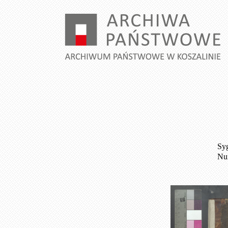
Syg
Num