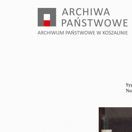
Syg
Num