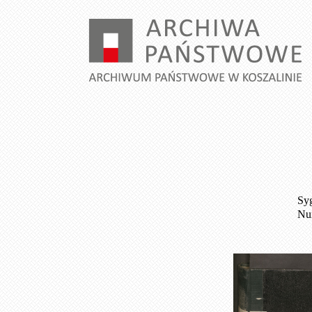
Syg
Num