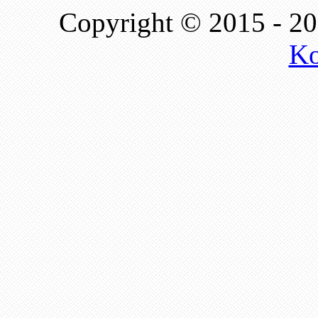
Copyright © 2015 - 2
Ko