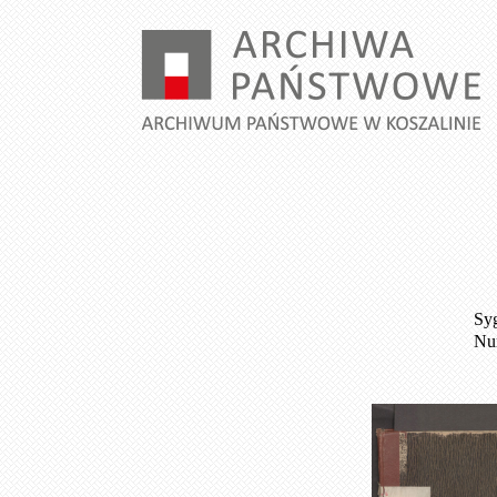
Syg
Num