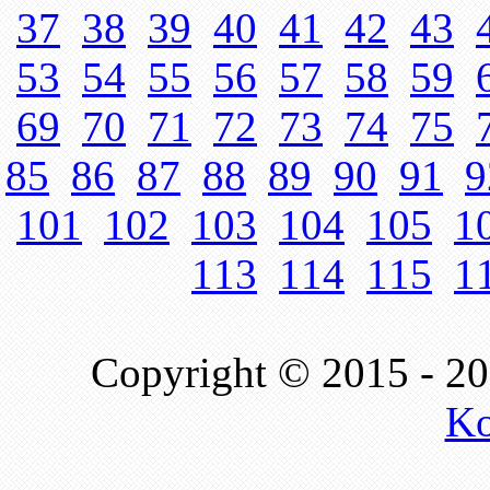
37
38
39
40
41
42
43
53
54
55
56
57
58
59
69
70
71
72
73
74
75
85
86
87
88
89
90
91
9
101
102
103
104
105
1
113
114
115
1
Copyright © 2015 - 2
Ko