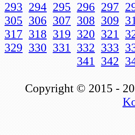
293
294
295
296
297
2
305
306
307
308
309
3
317
318
319
320
321
3
329
330
331
332
333
3
341
342
3
Copyright © 2015 - 2
Ko