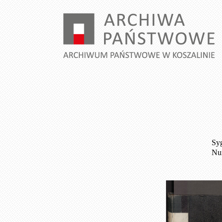
Syg
Num