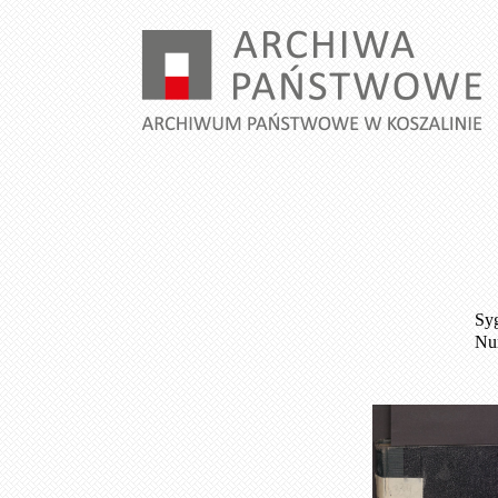
Syg
Num