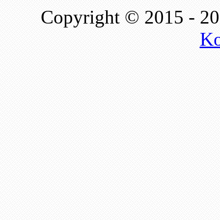
Copyright © 2015 - 2
Ko