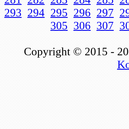
293
294
295
296
297
2
305
306
307
3
Copyright © 2015 - 2
Ko