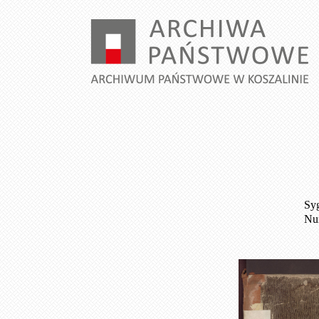
Syg
Num