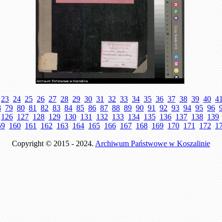
23
24
25
26
27
28
29
30
31
32
33
34
35
36
37
38
39
40
4
8
79
80
81
82
83
84
85
86
87
88
89
90
91
92
93
94
95
96
126
127
128
129
130
131
132
133
134
135
136
137
138
139
59
160
161
162
163
164
165
166
167
168
169
170
171
172
1
Copyright © 2015 - 2024.
Archiwum Państwowe w Koszalinie