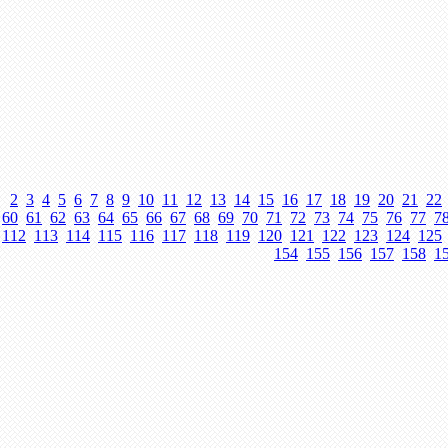
2
3
4
5
6
7
8
9
10
11
12
13
14
15
16
17
18
19
20
21
22
60
61
62
63
64
65
66
67
68
69
70
71
72
73
74
75
76
77
7
112
113
114
115
116
117
118
119
120
121
122
123
124
125
154
155
156
157
158
1