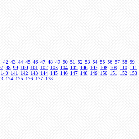
1
42
43
44
45
46
47
48
49
50
51
52
53
54
55
56
57
58
59
97
98
99
100
101
102
103
104
105
106
107
108
109
110
111
140
141
142
143
144
145
146
147
148
149
150
151
152
153
73
174
175
176
177
178