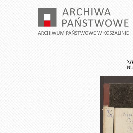
Syg
Num